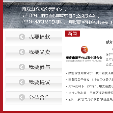
新闻
赋
保护
全市
迈进
赋能困境儿童守护！我市困境儿
国务院关于修改 《社会团体登记
为TA们种下一抹“绿”，用爱温柔
从指尖到心间！巴南区探索精康
云阳：从“养老”到“享老”的温暖