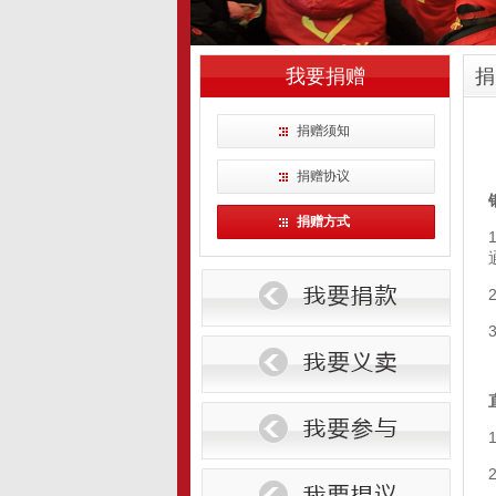
我要捐赠
捐
捐赠须知
捐赠协议
捐赠方式