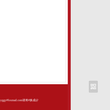
。
gy#foxmail.com请将#换成@