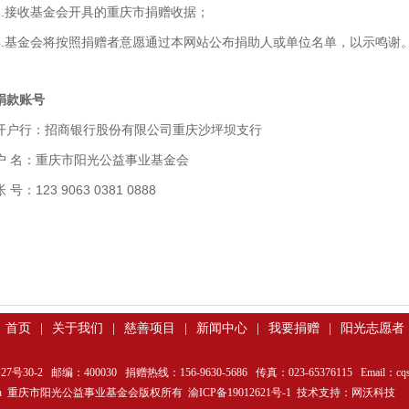
3.接收基金会开具的重庆市捐赠收据；
4.基金会将按照捐赠者意愿通过本网站公布捐助人或单位名单，以示鸣谢
捐款账号
开户行：招商银行股份有限公司重庆沙坪坝支行
户 名：重庆市阳光公益事业基金会
帐 号：123 9063 0381 0888
首页
|
关于我们
|
慈善项目
|
新闻中心
|
我要捐赠
|
阳光志愿者
2 邮编：400030 捐赠热线：156-9630-5686 传真：023-65376115 Email：cqsyg
ggy.org.cn 重庆市阳光公益事业基金会版权所有
渝ICP备19012621号-1
技术支持：
网沃科技